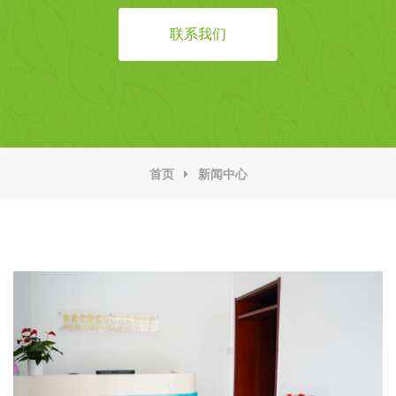
联系我们
首页
新闻中心