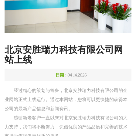
北京安胜瑞力科技有限公司网
站上线
日期 :
04 14,2026
经过精心的策划与筹备，北京安胜瑞力科技有限公司的企
业网站正式上线运行。通过本网站，您将可以更快捷的获得本
公司的最新产品信息和新闻资讯。
感谢新老客户一直以来对北京安胜瑞力科技有限公司的大
力支持，我们将不断努力，凭借优良的产品品质和完善的技术
支持为您提供更优质的服务。